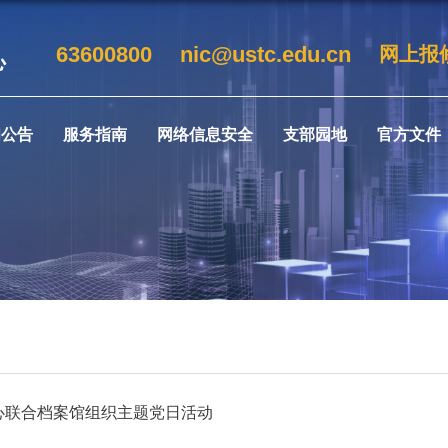
63600800
nic@ustc.edu.cn
网上报
闻公告
服务指南
网络信息安全
支部园地
官方文件
心联合档案馆组织主题党日活动