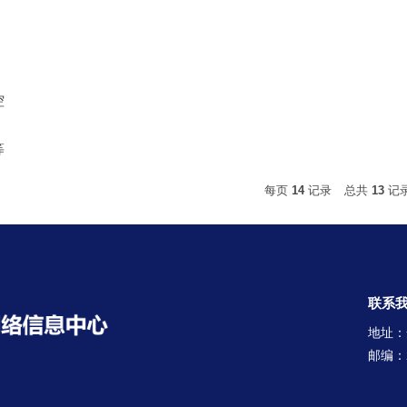
控
等
每页
14
记录
总共
13
记
联系
地址：
邮编：2