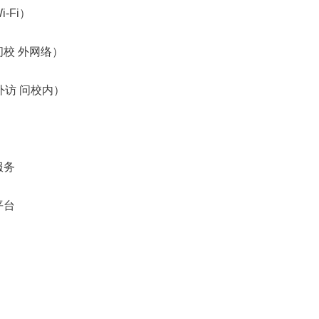
-Fi）
校 外网络）
外访 问校内）
服务
平台